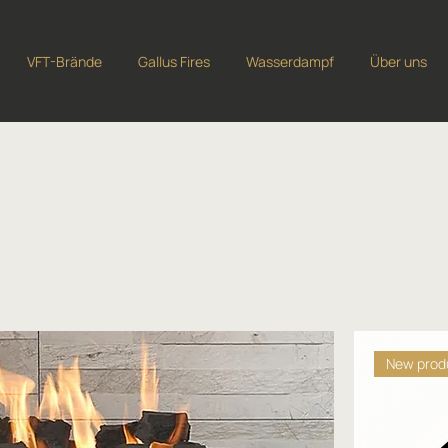
VFT-Brände
Gallus Fires
Wasserdampf
Über uns
New prod