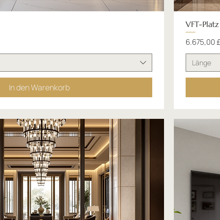
VFT-Platz
Preis
6.675,00 
Länge
In den Warenkorb