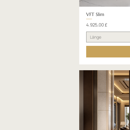
VFT Slim
Preis
4.925,00 £
Länge