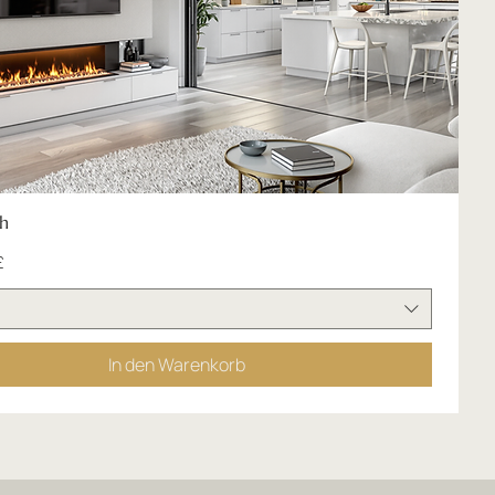
h
£
In den Warenkorb