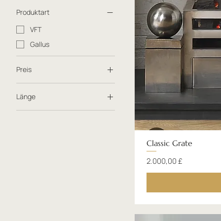
Produktart
VFT
Gallus
Preis
Länge
0 £
6.675 £
600
1000
Classic Grate
1100
Preis
2.000,00 £