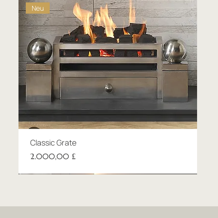
Neu
Classic Grate
Preis
2.000,00 £
New product
New product
Neu