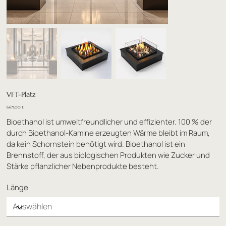
VFT-Platz
Preis
6.675,00 £
Bioethanol ist umweltfreundlicher und effizienter. 100 % der
durch Bioethanol-Kamine erzeugten Wärme bleibt im Raum,
da kein Schornstein benötigt wird. Bioethanol ist ein
Brennstoff, der aus biologischen Produkten wie Zucker und
Stärke pflanzlicher Nebenprodukte besteht.
Länge