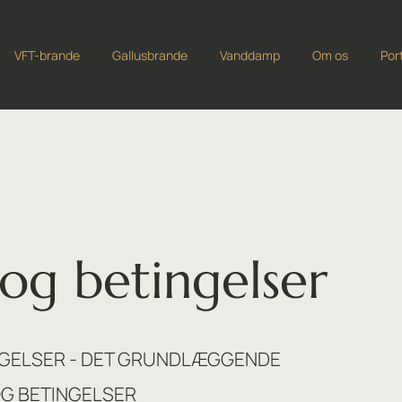
VFT-brande
Gallusbrande
Vanddamp
Om os
Por
 og betingelser
NGELSER - DET GRUNDLÆGGENDE
OG BETINGELSER