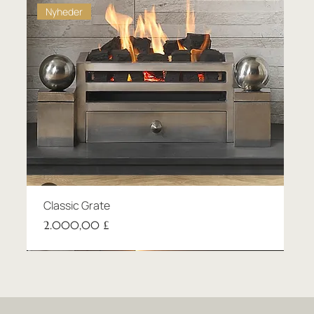
Nyheder
Classic Grate
Pris
2.000,00 £
New product
New product
Nyheder