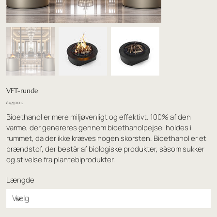
VFT-runde
Pris
6.495,00 £
Bioethanol er mere miljøvenligt og effektivt. 100% af den
varme, der genereres gennem bioethanolpejse, holdes i
rummet, da der ikke kræves nogen skorsten. Bioethanol er et
brændstof, der består af biologiske produkter, såsom sukker
og stivelse fra plantebiprodukter.
Længde