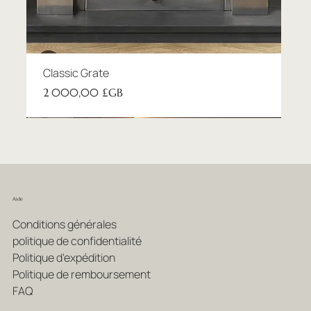
Classic Grate
Prix
2 000,00 £GB
New product
New product
Nouveautés
Aide
Conditions générales
politique de confidentialité
Politique d'expédition
Politique de remboursement
FAQ