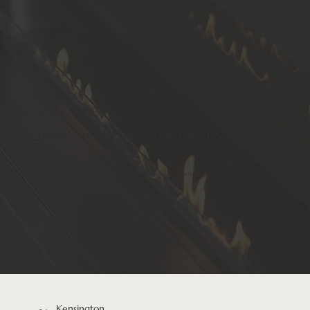
PROJET À LA UNE
Des foyers sur mesure pour tous les
espaces
Nous vous invitons à découvrir une sélection de nos projets pour découvrir ce que notre équipe de conception peut vous offrir.
Nous concrétisons vos rêves.
Kensington