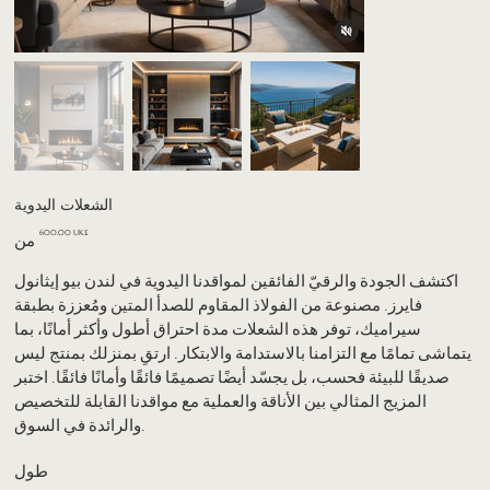
الشعلات اليدوية
السعر
‏600.00 UK£
من
اكتشف الجودة والرقيّ الفائقين لمواقدنا اليدوية في لندن بيو إيثانول
فايرز. مصنوعة من الفولاذ المقاوم للصدأ المتين ومُعززة بطبقة
سيراميك، توفر هذه الشعلات مدة احتراق أطول وأكثر أمانًا، بما
يتماشى تمامًا مع التزامنا بالاستدامة والابتكار. ارتقِ بمنزلك بمنتج ليس
صديقًا للبيئة فحسب، بل يجسّد أيضًا تصميمًا فائقًا وأمانًا فائقًا. اختبر
المزيج المثالي بين الأناقة والعملية مع مواقدنا القابلة للتخصيص
والرائدة في السوق.
طول